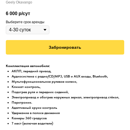
Geely Okavango
6 000
р/сут
Выберите срок аренды
Забронировать
Комплектация автомобиля:
АКПП, передний привод,
Аудиосистема с радио/CD/MP3, USB и AUX входы, Bluetooth,
Мультифункциональное рулевое колесо,
Климат-контроль,
Подогрев руля и передних сидений,
Электропривод и обогрев наружных зеркал, электропривод стёкол,
Парктроник.
Адаптивный круиз-контроль
Удержание в полосе движения
Камеры 360 градусов
7 мест (включая водителя)